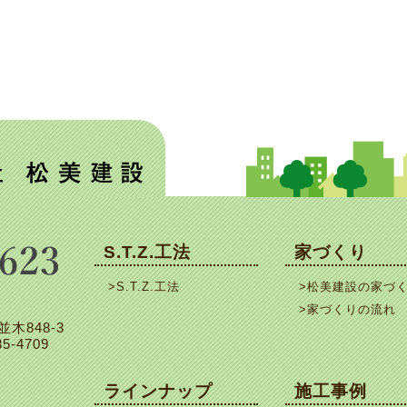
S.T.Z.工法
家づくり
>S.T.Z.工法
>松美建設の家づ
>家づくりの流れ
並木848-3
5-4709
ラインナップ
施工事例