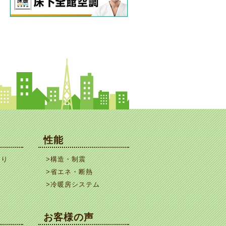
性能
くり
>構造・制震
>省エネ・断熱
>冷暖房システム
お客様の声