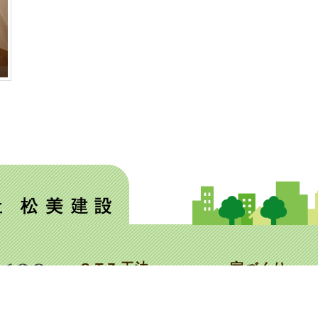
S.T.Z.工法
家づくり
>S.T.Z.工法
>松美建設の家づ
>家づくりの流れ