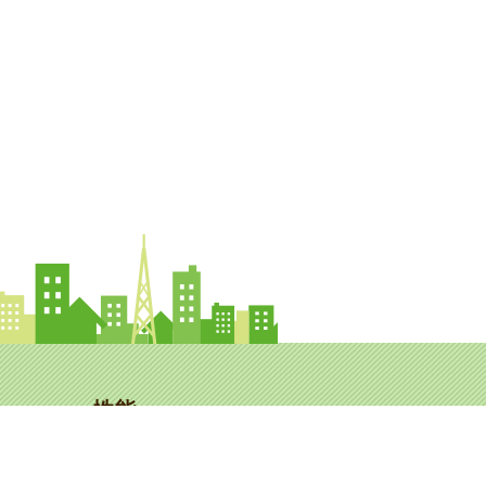
性能
くり
>構造・制震
>省エネ・断熱