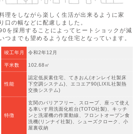
料理をしながら楽しく生活が出来るように家
り口の幅などに配慮しました。
90を採用することによってヒートショックが減
いつまでも望めるような住宅となっています。
竣工年月
令和2年12月
平米数
102.68㎡
認定低炭素住宅、てきおん(オンレイ社製床
性能
下空調システム)、エコエア90(LIXIL社製熱
交換システム)
玄関のバリアフリー、スロープ、座って使え
る車いす用洗面化粧台(TOTO社製)、キッチ
特徴
ンと洗濯機の作業動線、フロントオープン食
洗機(リンナイ社製)、シューズクローク、小
屋裏収納