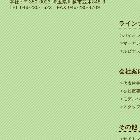
本社 : 〒350-0023 埼玉県川越市並木848-3
TEL
049-235-1623
FAX 049-235-4709
ライン
>バイオ
>マーガ
>ルピナ
会社案
>代表挨
>会社概
>モデル
>スタッ
その他
>サイト