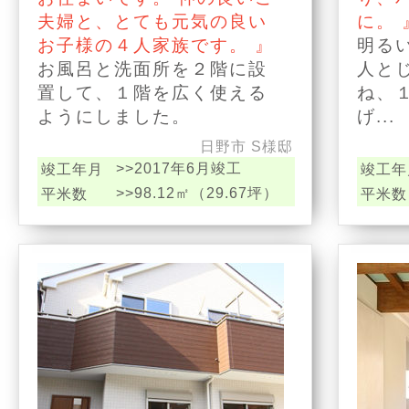
夫婦と、とても元気の良い
に。 
お子様の４人家族です。 』
明る
お風呂と洗面所を２階に設
人と
置して、１階を広く使える
ね、
ようにしました。
げ...
日野市 S様邸
>>2017年6月竣工
竣工年月
竣工年
>>98.12㎡（29.67坪）
平米数
平米数