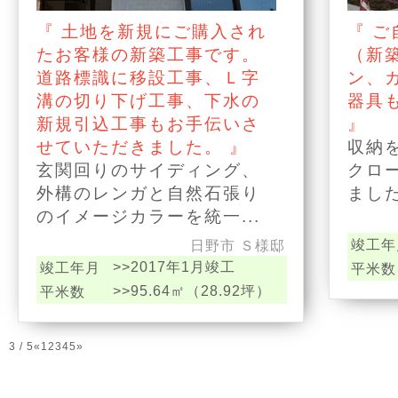
『 土地を新規にご購入され
『 
たお客様の新築工事です。
（新
道路標識に移設工事、Ｌ字
ン、
溝の切り下げ工事、下水の
器具
新規引込工事もお手伝いさ
』
せていただきました。 』
収納
玄関回りのサイディング、
クロ
外構のレンガと自然石張り
ました
のイメージカラーを統一...
竣工年
日野市 Ｓ様邸
>>2017年1月竣工
竣工年月
平米数
>>95.64㎡（28.92坪）
平米数
3 / 5
«
1
2
3
4
5
»