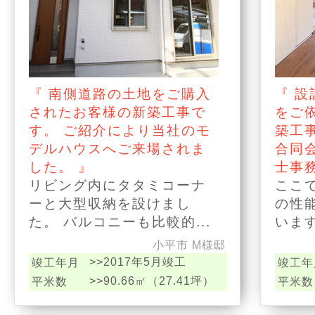
『 南側道路の土地をご購入
『 
されたお客様の新築工事で
をご
す。 ご紹介により当社のモ
築工
デルハウスへご来場されま
合同
した。 』
士事務
リビング内にタタミコーナ
ここ
ーと大型収納を設けまし
の性
た。 バルコニーも比較的...
います
小平市 M様邸
>>2017年5月竣工
竣工年月
竣工年
>>90.66㎡（27.41坪）
平米数
平米数