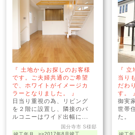
『 土地からお探しのお客様
『 
です。ご夫婦共通のご希望
当り
で、ホワイトがイメージカ
だわ
ラーとなりました。 』
す。 
日当り重視の為、リビング
御実
を２階に設置し、隣接のバ
世帯
ルコニーはワイド出幅に...
た。
国分寺市 S様邸
>>2017年8月竣工
竣工年月
竣工年