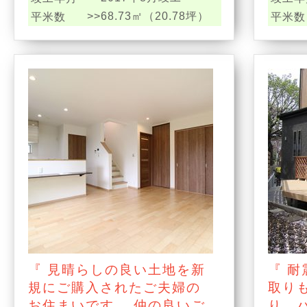
>>68.73㎡（20.78坪）
平米数
平米数
『 見晴らしの良い土地を新
『 
規にご購入されたご夫婦の
取り
お住まいです。 仲の良いご
り、