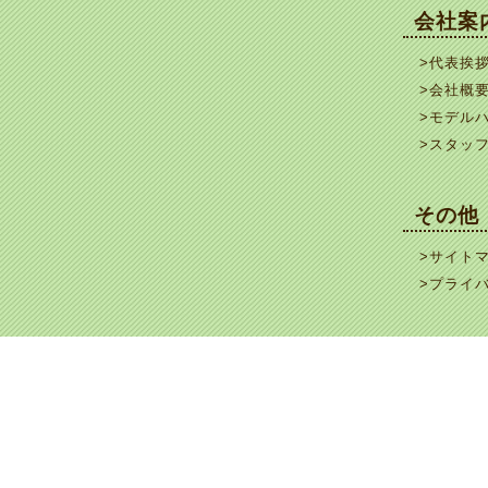
会社案
>代表挨
>会社概
>モデル
>スタッ
その他
>サイト
>プライ