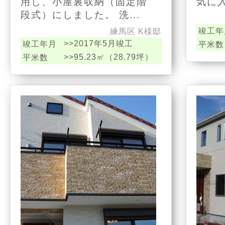
用し、小屋裏収納（固定階
気に入
段式）にしました。 洗...
竣工年
練馬区 K様邸
>>2017年5月竣工
竣工年月
平米数
>>95.23㎡（28.79坪）
平米数