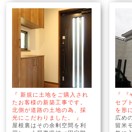
『 新規に土地をご購入され
『 
たお客様の新築工事です。
セプ
北側が道路の土地の為、採
を形
光にこだわりました。 』
広め
屋根裏はその余剰空間を利
留米