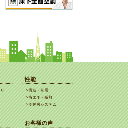
性能
くり
>構造・制震
>省エネ・断熱
>冷暖房システム
お客様の声