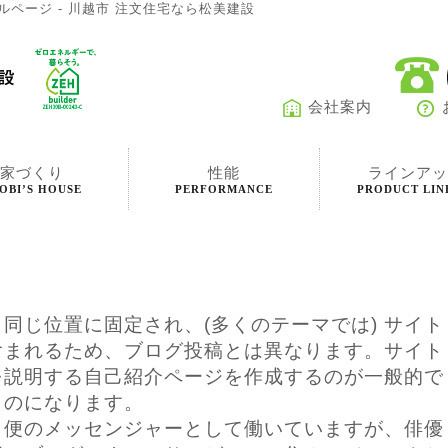
ページ - 川越市 注文住宅なら松美建設
会社案内
家づくり
性能
ラインアッ
OBI’S HOUSE
PERFORMANCE
PRODUCT LIN
同じ位置に固定され、(多くのテーマでは) サイト
含まれるため、ブログ投稿とは異なります。サイト
を説明する自己紹介ページを作成するのが一般的で
ものになります。
ク便のメッセンジャーとして働いていますが、俳優