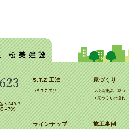
S.T.Z.工法
家づくり
>S.T.Z.工法
>松美建設の家づ
>家づくりの流れ
並木848-3
5-4709
ラインナップ
施工事例