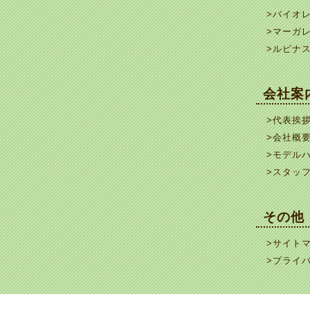
>バイオ
>マーガ
>ルピナ
会社案
>代表挨
>会社概
>モデル
>スタッ
その他
>サイト
>プライ