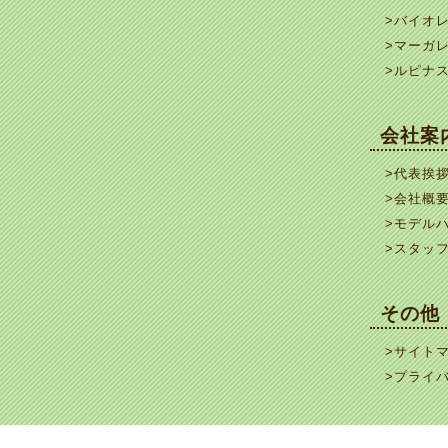
>バイオ
>マーガ
>ルピナ
会社案
>代表挨
>会社概
>モデル
>スタッ
その他
>サイト
>プライ