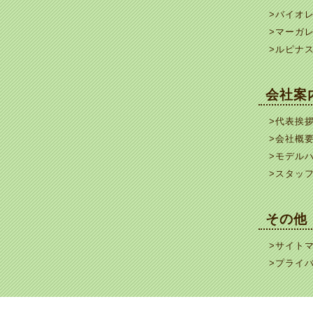
>バイオ
>マーガ
>ルピナ
会社案
>代表挨
>会社概
>モデル
>スタッ
その他
>サイト
>プライ