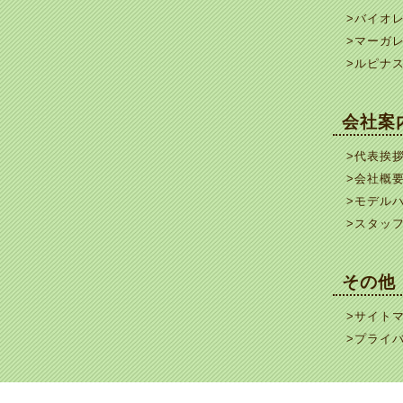
>バイオ
>マーガ
>ルピナ
会社案
>代表挨
>会社概
>モデル
>スタッ
その他
>サイト
>プライ