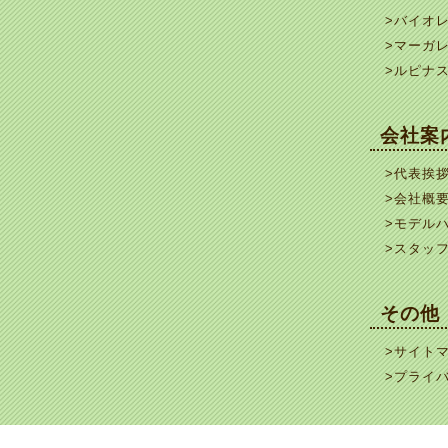
>バイオ
>マーガ
>ルピナ
会社案
>代表挨
>会社概
>モデル
>スタッ
その他
>サイト
>プライ